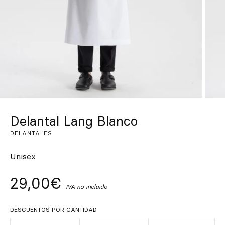
Inspírate
Buscar
ES
EN
FR
DE
IT
PT
Delantal Lang Blanco
DELANTALES
Unisex
29,00€
IVA no incluido
DESCUENTOS POR CANTIDAD