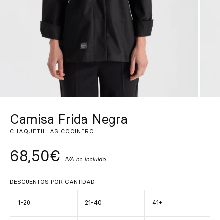
Inspírate
Buscar
ES
EN
FR
DE
IT
PT
Camisa Frida Negra
CHAQUETILLAS COCINERO
68,50€
IVA no incluido
DESCUENTOS POR CANTIDAD
1-20
21-40
41+