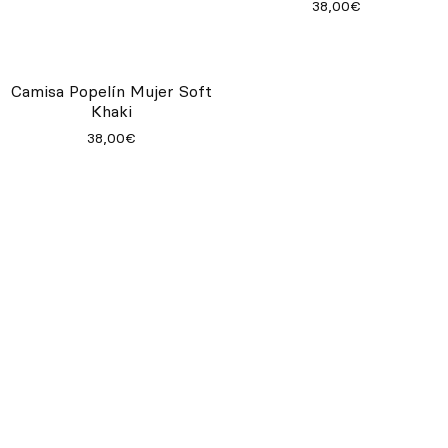
38,00€
Camisa Popelín Mujer Soft
Khaki
38,00€
Camisas
Pensadas para la exigencia de camareros y
otros profesionales, estas camisas de
uniforme están fabricadas con tejidos
duraderos de alta calidad y con tratamiento
easy care para facilitar su mantenimiento.
Las camisas de uniforme de QOOQER combinan diseño, comodidad
y resistencia para el uso profesional diario.
Pensadas para
camareros y personal de hostelería, están confeccionadas con
tejidos de alta calidad que garantizan durabilidad, un ajuste