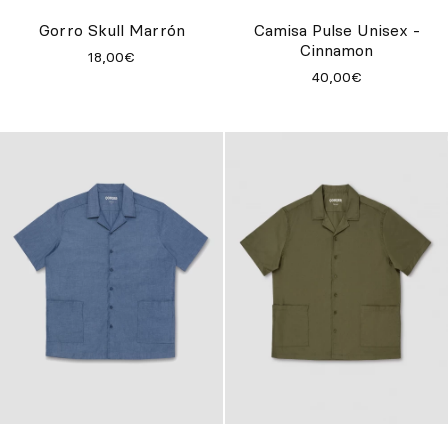
Inspírate
Gorro Skull Marrón
Camisa Pulse Unisex -
Cinnamon
18,00€
Buscar
40,00€
ES
EN
FR
DE
IT
PT