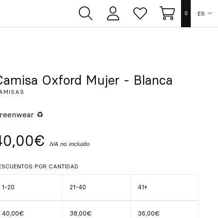
ES
0
Área
Lista
Carrito
de
de
usuarios
deseos
EN
FR
Camisa Oxford Mujer - Blanca
AMISAS
DE
reenwear ♻
IT
40,00€
IVA no incluido
PT
ESCUENTOS POR CANTIDAD
1-20
21-40
41+
40,00€
38,00€
36,00€