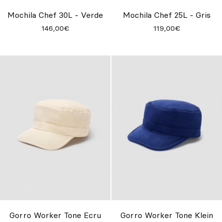
Inspírate
Mochila Chef 25L - Gris
Mochila Chef 30L - Verde
119,00€
146,00€
Buscar
ES
EN
FR
DE
IT
PT
Gorro Worker Tone Ecru
Gorro Worker Tone Klein