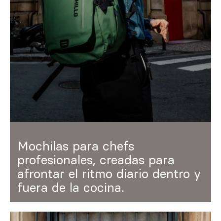
Inspírate
Buscar
ES
EN
FR
DE
IT
PT
Mochilas para chefs
profesionales, creadas para
afrontar el ritmo diario dentro y
fuera de la cocina.