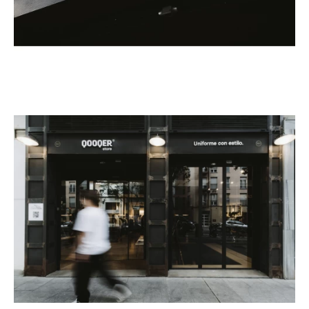
Inspírate
Buscar
ES
EN
FR
DE
IT
PT