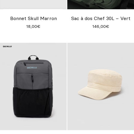
Sur mesure
S’inspirer
Bonnet Skull Marron
Sac à dos Chef 30L – Vert
18,00€
146,00€
Rechercher
FR
ES
EN
DE
IT
PT