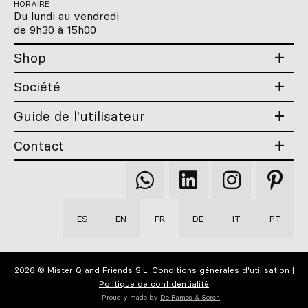
HORAIRE
Du lundi au vendredi
de 9h30 à 15h00
Shop
Société
Guide de l'utilisateur
Contact
Qooqer
Qooqer
Qooqer
Qooqer
WhatsApp
Linkedin
Instagram
Pintere
ES
EN
FR
DE
IT
PT
2026 © Mister Q and Friends S.L.
Conditions générales d'utilisation
|
Politique de confidentialité
Proudly made by
De Ramos & Serch