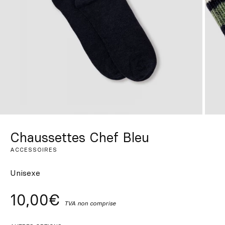
Sur mesure
S’inspirer
Rechercher
FR
ES
EN
DE
IT
PT
Chaussettes Chef Bleu
ACCESSOIRES
Unisexe
10,00€
TVA non comprise