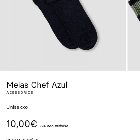
Personalizado
Inspire-se
Procurar
PT
ES
EN
FR
DE
IT
Meias Chef Azul
ACESSÓRIOS
Unisexxo
10,00€
IVA não incluído