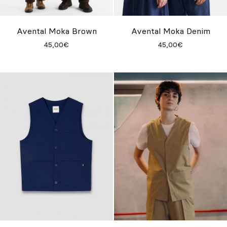
Personalizado
Inspire-se
Avental Moka Brown
Avental Moka Denim
45,00€
45,00€
Procurar
PT
ES
EN
FR
DE
IT