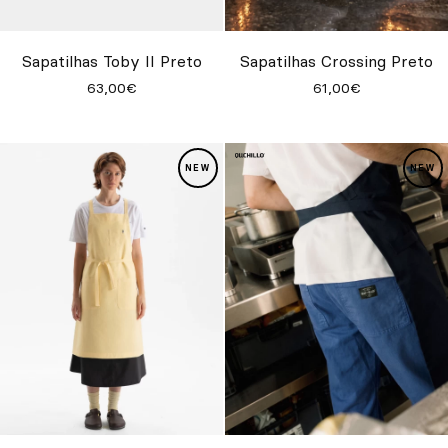
Personalizado
Inspire-se
Sapatilhas Toby II Preto
Sapatilhas Crossing Preto
63,00€
61,00€
Procurar
PT
ES
EN
FR
DE
IT