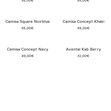
Camiseta Unisex Striped
Boné Worker Tone Klein
M/C
20,00€
23,00€
Avental Clipper Preto
Avental Clipper Navy
36,00€
36,00€
Camisa Square Branca
Camisa Square Moss
55,00€
55,00€
Camisa Square Noirblue
Camisa Concept Khaki
55,00€
49,00€