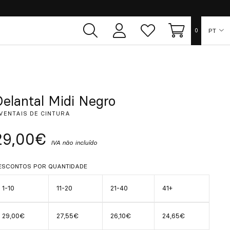
PT
0
Área
Lista
Carrinho
de
de
utilizador
desejos
ES
EN
Delantal Midi Negro
VENTAIS DE CINTURA
FR
29,00€
IVA não incluído
DE
ESCONTOS POR QUANTIDADE
IT
1-10
11-20
21-40
41+
29,00€
27,55€
26,10€
24,65€