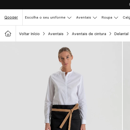
Qooqer
Escolha o seu uniforme
Aventais
Roupa
Cal
Voltar Início
Aventais
Aventais de cintura
Delantal