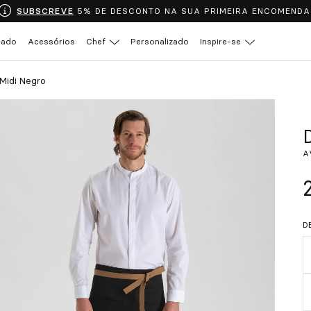
SUBSCREVE
5% DE DESCONTO NA SUA PRIMEIRA ENCOMENDA
çado
Acessórios
Chef
Personalizado
Inspire-se
 Midi Negro
A
D