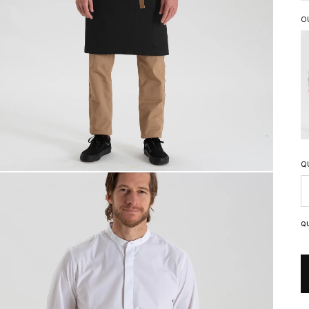
O
Q
Q
Q