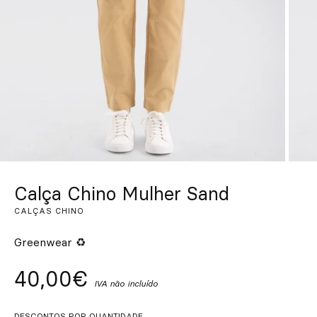
Personalizado
Inspire-se
Procurar
PT
ES
EN
FR
DE
IT
Calça Chino Mulher Sand
CALÇAS CHINO
Greenwear ♻
40,00€
IVA não incluído
DESCONTOS POR QUANTIDADE