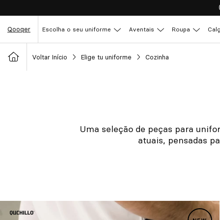
Qooqer
Escolha o seu uniforme
Aventais
Roupa
Cal
Voltar Início
Elige tu uniforme
Cozinha
Uma seleção de peças para unifor
atuais, pensadas pa