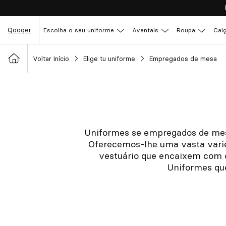
Qooqer
Escolha o seu uniforme
Aventais
Roupa
Cal
Voltar Início
Elige tu uniforme
Empregados de mesa
Uniformes se empregados de mesa
Oferecemos-lhe uma vasta varie
vestuário que encaixem com o
Uniformes que