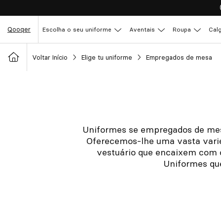
Qooqer
Escolha o seu uniforme
Aventais
Roupa
Cal
Voltar Início
Elige tu uniforme
Empregados de mesa
Uniformes se empregados de mesa
Oferecemos-lhe uma vasta varie
vestuário que encaixem com o
Uniformes que