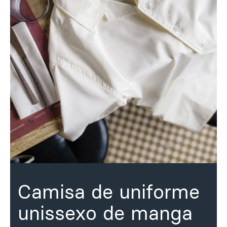
Personalizado
Inspire-se
Procurar
PT
ES
EN
FR
DE
IT
Camisa de uniforme
unissexo de manga