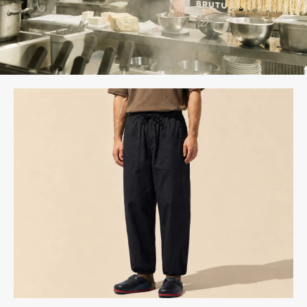
Personalizado
Inspire-se
Procurar
PT
ES
EN
FR
DE
IT