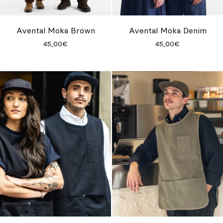
Personalizado
Inspire-se
Avental Moka Brown
Avental Moka Denim
45,00€
45,00€
Procurar
PT
ES
EN
FR
DE
IT