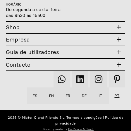
HORÁRIO
De segunda a sexta-feira
das 9h30 às 15h00
Shop
Empresa
Guia de utilizadores
Contacto
Qooqer
Qooqer
Qooqer
Qooqer
WhatsApp
Linkedin
Instagram
Pintere
ES
EN
FR
DE
IT
PT
2026 © Mister Q and Friends S.L.
Termos e condições
|
Política de
privacidade
Proudly made by
De Ramos & Serch