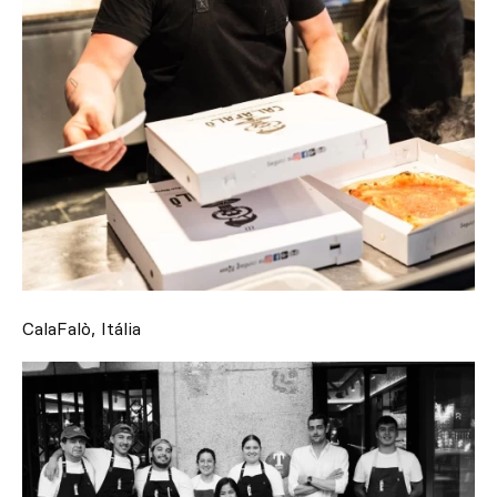
CalaFalò, Itália