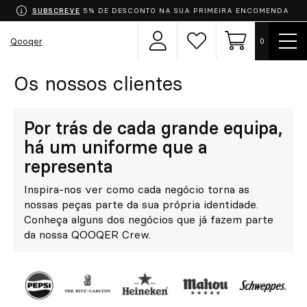
SUBSCREVE
5% DE DESCONTO NA SUA PRIMEIRA ENCOMENDA
Most
Qooqer
0
Área
Lista
Carrinho
men
de
de
utilizador
desejos
Os nossos clientes
Escolha o seu uniforme
Aventais
Por trás de cada grande equipa,
há um uniforme que a
Roupa
representa
Inspira-nos ver como cada negócio torna as
Calçado
nossas peças parte da sua própria identidade.
Conheça alguns dos negócios que já fazem parte
Acessórios
da nossa QOOQER Crew.
Chef