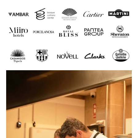
Personalizado
Inspire-se
Procurar
PT
ES
EN
FR
DE
IT