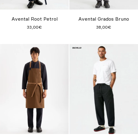
Personalizado
Inspire-se
Avental Root Petrol
Avental Grados Bruno
33,00€
38,00€
Procurar
PT
ES
EN
FR
DE
IT