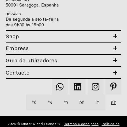
50001 Saragoça, Espanha
HORÁRIO
De segunda a sexta-feira
das 9h30 às 15h00
Shop
Empresa
Guia de utilizadores
Contacto
Qooqer
Qooqer
Qooqer
Qooqer
WhatsApp
Linkedin
Instagram
Pintere
ES
EN
FR
DE
IT
PT
2026 © Mister Q and Friends S.L.
Termos e condições
|
Política de