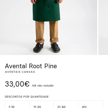
Personalizado
Inspire-se
Procurar
PT
ES
EN
FR
DE
IT
Avental Root Pine
AVENTAIS CANVAS
33,00€
IVA não incluído
DESCONTOS POR QUANTIDADE
1-10
11-20
21-40
41+