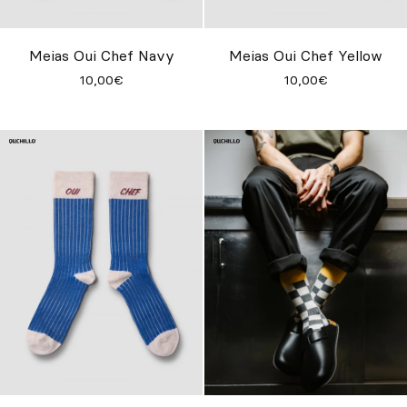
Personalizado
Inspire-se
Meias Oui Chef Navy
Meias Oui Chef Yellow
10,00€
10,00€
Procurar
PT
ES
EN
FR
DE
IT