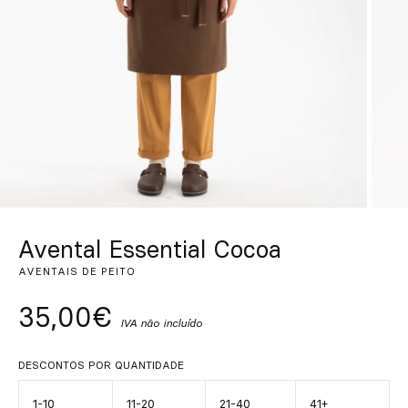
Personalizado
Inspire-se
Procurar
PT
ES
EN
FR
DE
IT
Avental Essential Cocoa
AVENTAIS DE PEITO
35,00€
IVA não incluído
DESCONTOS POR QUANTIDADE
1-10
11-20
21-40
41+