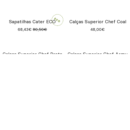
Avental Midi Azul
29,00€
Avental Moka Army
Avental Moka Sand
45,00€
45,00€
Avental Clipper Cinzento
Avental Clipper Branco
36,00€
36,00€
Sapatilhas Cater ECO
Calças Superior Chef Coal
68,43€
80,50€
48,00€