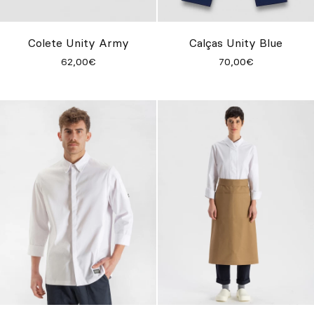
Personalizado
Inspire-se
Colete Unity Army
Calças Unity Blue
62,00€
70,00€
Procurar
PT
ES
EN
FR
DE
IT