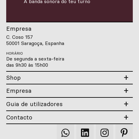
A banda sonora do teu turno
Empresa
C. Coso 157
50001 Saragoça, Espanha
HORÁRIO
De segunda a sexta-feira
das 9h30 às 15h00
Shop
Empresa
Guia de utilizadores
Contacto
Qooqer
Qooqer
Qooqer
Qooqer
WhatsApp
Linkedin
Instagram
Pintere