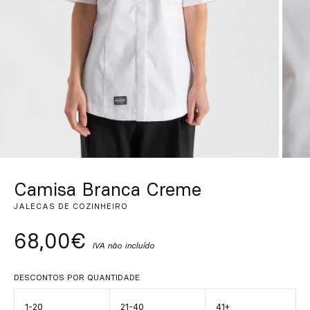
Personalizado
Inspire-se
Procurar
PT
ES
EN
FR
DE
IT
Camisa Branca Creme
JALECAS DE COZINHEIRO
68,00€
IVA não incluído
DESCONTOS POR QUANTIDADE
1-20
21-40
41+