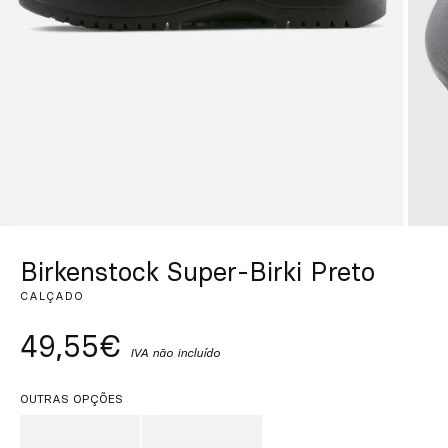
Personalizado
Inspire-se
Procurar
PT
ES
EN
FR
DE
IT
Birkenstock Super-Birki Preto
CALÇADO
49,55€
IVA não incluído
OUTRAS OPÇÕES