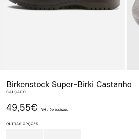
Personalizado
Inspire-se
Procurar
PT
ES
EN
FR
DE
IT
Birkenstock Super-Birki Castanho
CALÇADO
49,55€
IVA não incluído
OUTRAS OPÇÕES