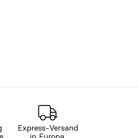
g
Express-Versand
e.
in Europa.