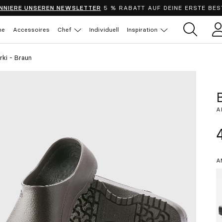
NNIERE UNSEREN NEWSLETTER
5 % RABATT AUF DEINE ERSTE BES
he
Accessoires
Chef
Individuell
Inspiration
B
rki - Braun
A
A