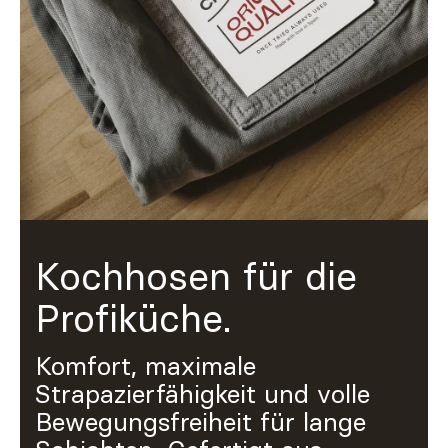
Individuell
Inspiration
Suchen
DE
ES
EN
FR
IT
PT
Whatsapp
+34 623 602 471
Contact
Contact
with
with
Qooqer
Qooqer
Kochhosen für die
by
by
Whatsapp
Phone
Profiküche.
Komfort, maximale
Strapazierfähigkeit und volle
Bewegungsfreiheit für lange