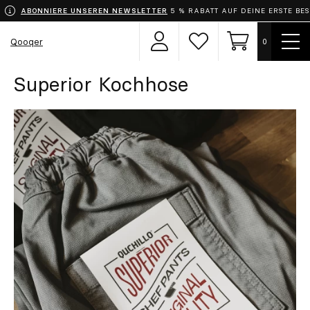
ABONNIERE UNSEREN NEWSLETTER
5 % RABATT AUF DEINE ERSTE BE
Menü
Qooqer
0
Benutzerbereich
Wunschzettel
Einkaufswage
zeige
Superior Kochhose
Wähle dein Outfit
Schürzen
Bekleidung
Schuhe
Accessoires
Chef