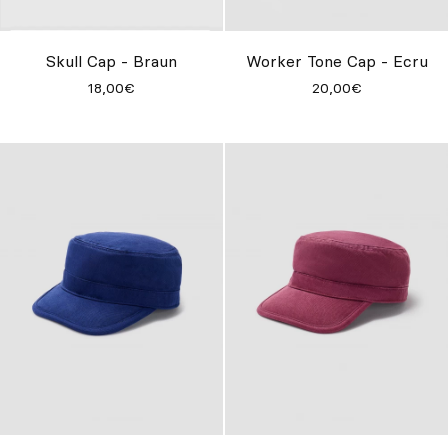
Individuell
Inspiration
Skull Cap - Braun
Worker Tone Cap - Ecru
18,00€
20,00€
Suchen
DE
ES
EN
FR
IT
PT
Whatsapp
+34 623 602 471
Contact
Contact
with
with
Qooqer
Qooqer
by
by
Whatsapp
Phone