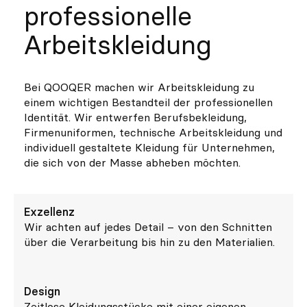
Individuell
professionelle
Arbeitskleidung
Inspiration
Suchen
Bei QOOQER machen wir Arbeitskleidung zu
einem wichtigen Bestandteil der professionellen
Identität. Wir entwerfen Berufsbekleidung,
DE
ES
EN
FR
IT
PT
Firmenuniformen, technische Arbeitskleidung und
individuell gestaltete Kleidung für Unternehmen,
Whatsapp
+34 623 602 471
Contact
Contact
die sich von der Masse abheben möchten.
with
with
Qooqer
Qooqer
by
by
Whatsapp
Phone
Exzellenz
Wir achten auf jedes Detail – von den Schnitten
über die Verarbeitung bis hin zu den Materialien.
Design
Zeitlose Kleidungsstücke mit einer eigenen