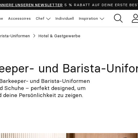
NNIERE UNSEREN NEWSLETTER
5 % RABATT AUF DEINE ERSTE BES
he
Accessoires
Chef
Individuell
Inspiration
B
rista-Uniformen
Hotel & Gastgewerbe
eeper- und Barista-Unif
 Barkeeper- und Barista-Uniformen
 Schuhe – perfekt designed, um
 deine Persönlichkeit zu zeigen.