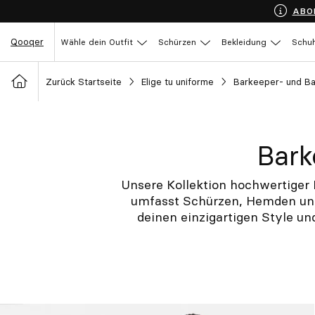
ABO
Qooqer
Wähle dein Outfit
Schürzen
Bekleidung
Schu
Zurück Startseite
Elige tu uniforme
Barkeeper- und Ba
Bark
Unsere Kollektion hochwertiger
umfasst Schürzen, Hemden und
deinen einzigartigen Style und