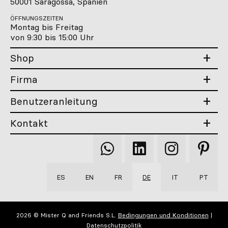
50001 Saragossa, Spanien
ÖFFNUNGSZEITEN
Montag bis Freitag
von 9:30 bis 15:00 Uhr
Shop
Firma
Benutzeranleitung
Kontakt
Qooqer
Qooqer
Qooqer
Qooqer
WhatsApp
Linkedin
Instagram
Pintere
ES
EN
FR
DE
IT
PT
2026 © Mister Q and Friends S.L.
Bedingungen und Konditionen
|
Datenschutzpolitik