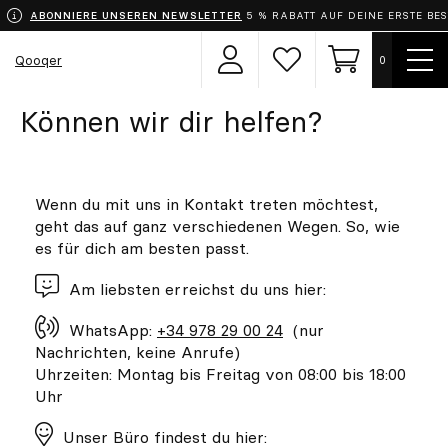
ABONNIERE UNSEREN NEWSLETTER
5 % RABATT AUF DEINE ERSTE BE
Menü
Qooqer
0
Benutzerbereich
Wunschzettel
Einkaufswage
zeige
Können wir dir helfen?
Wähle dein Outfit
Schürzen
Wenn du mit uns in Kontakt treten möchtest,
geht das auf ganz verschiedenen Wegen. So, wie
Bekleidung
es für dich am besten passt.
Schuhe
Am liebsten erreichst du uns hier:
WhatsApp:
+34 978 29 00 24
(nur
Accessoires
Nachrichten, keine Anrufe)
Uhrzeiten: Montag bis Freitag von 08:00 bis 18:00
Chef
Uhr
Unser Büro findest du hier: