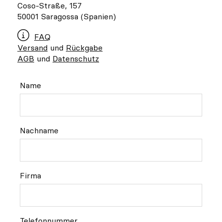
Individuell
Coso-Straße
, 157
50001 Saragossa (Spanien)
Inspiration
FAQ
Versand
und
Rückgabe
Suchen
AGB
und
Datenschutz
Name
DE
ES
EN
FR
IT
PT
Whatsapp
+34 623 602 471
Contact
Contact
with
with
Qooqer
Qooqer
Nachname
by
by
Whatsapp
Phone
Firma
Telefonnummer