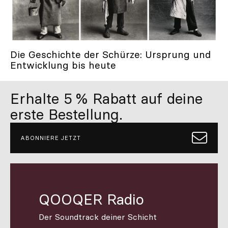
Individuell
Inspiration
Suchen
Die Geschichte der Schürze: Ursprung und
Entwicklung bis heute
DE
ES
EN
FR
IT
PT
Erhalte 5 % Rabatt auf deine
erste Bestellung.
Whatsapp
+34 623 602 471
Contact
Contact
with
with
Qooqer
Qooqer
by
by
ABONNIERE JETZT
Whatsapp
Phone
QOOQER Radio
Der Soundtrack deiner Schicht