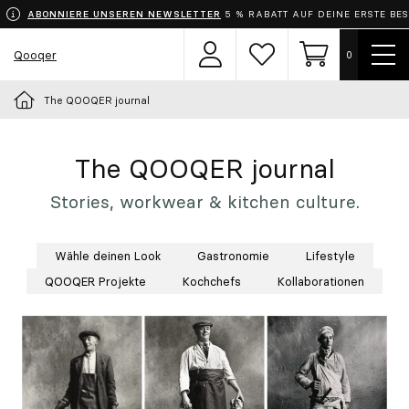
ABONNIERE UNSEREN NEWSLETTER
5 % RABATT AUF DEINE ERSTE BE
Menü
Qooqer
0
Benutzerbereich
Wunschzettel
Einkaufswage
zeige
The QOOQER journal
Wähle dein Outfit
Schürzen
The QOOQER journal
Stories, workwear & kitchen culture.
Bekleidung
Wähle deinen Look
Gastronomie
Lifestyle
Schuhe
QOOQER Projekte
Kochchefs
Kollaborationen
Accessoires
Chef