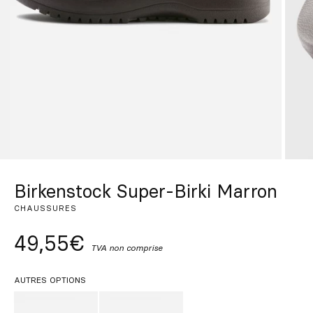
Sur mesure
S’inspirer
Rechercher
FR
ES
EN
DE
IT
PT
Birkenstock Super-Birki Marron
CHAUSSURES
49,55€
TVA non comprise
AUTRES OPTIONS