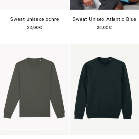
Sur mesure
S’inspirer
Sweat unisexe ochre
Sweat Unisex Atlantic Blue
28,00€
28,00€
Rechercher
FR
ES
EN
DE
IT
PT