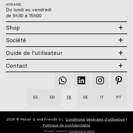
HORAIRE
Du lundi au vendredi
de 9h30 à 15h00
Shop
Société
Guide de l'utilisateur
Contact
Qooqer
Qooqer
Qooqer
Qooqer
WhatsApp
Linkedin
Instagram
Pintere
ES
EN
FR
DE
IT
PT
2026 © Mister Q and Friends S.L.
Conditions générales d'utilisation
|
Politique de confidentialité
Proudly made by
De Ramos & Serch