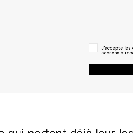
J'accepte les
consens à rec
 qui portent déjà leur lo