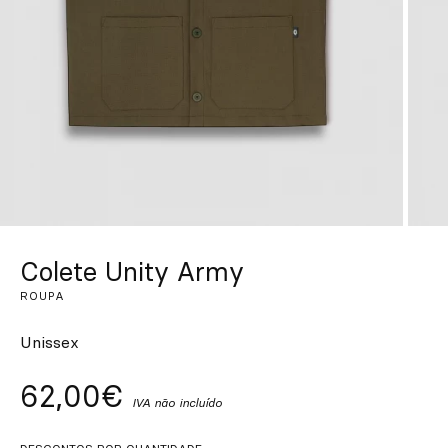
Personalizado
Inspire-se
Procurar
PT
ES
EN
FR
DE
IT
Colete Unity Army
ROUPA
Unissex
62,00€
IVA não incluído