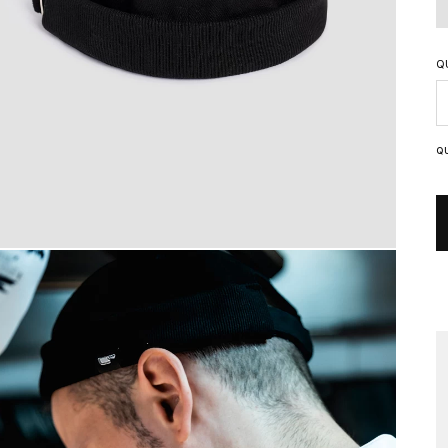
Q
Q
Q