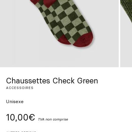
Sur mesure
S’inspirer
Rechercher
FR
ES
EN
DE
IT
PT
Chaussettes Check Green
ACCESSOIRES
Unisexe
10,00€
TVA non comprise