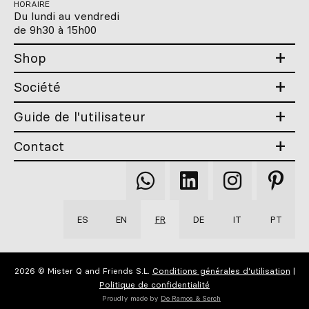
HORAIRE
Du lundi au vendredi
de 9h30 à 15h00
Shop
Société
Guide de l'utilisateur
Contact
Qooqer
Qooqer
Qooqer
Qooqer
WhatsApp
Linkedin
Instagram
Pintere
ES
EN
FR
DE
IT
PT
2026 © Mister Q and Friends S.L.
Conditions générales d'utilisation
|
Politique de confidentialité
Proudly made by
De Ramos & Serch