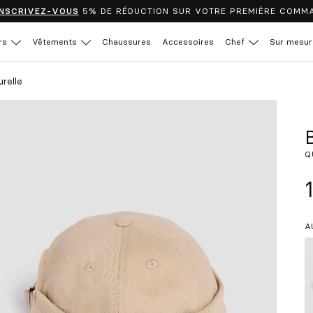
INSCRIVEZ-VOUS
5% DE RÉDUCTION SUR VOTRE PREMIÈRE COMM
rs
Vêtements
Chaussures
Accessoires
Chef
Sur mesur
urelle
Q
A