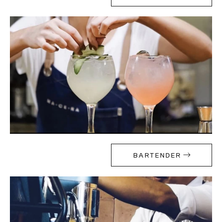
Sur mesure
S’inspirer
Rechercher
FR
ES
EN
DE
IT
PT
BARTENDER