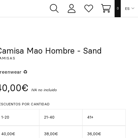
ES
0
Área
Lista
Carrito
de
de
usuarios
deseos
EN
FR
Camisa Mao Hombre - Sand
AMISAS
DE
reenwear ♻
IT
40,00€
IVA no incluido
PT
ESCUENTOS POR CANTIDAD
1-20
21-40
41+
40,00€
38,00€
36,00€