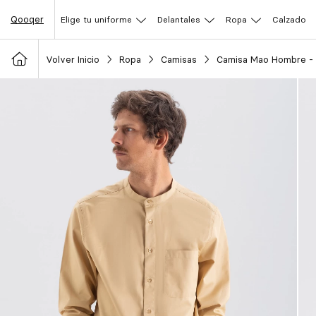
Qooqer
Elige tu uniforme
Delantales
Ropa
Calzado
Volver Inicio
Ropa
Camisas
Camisa Mao Hombre -