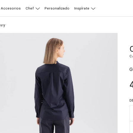
Accesorios
Chef
Personalizado
Inspírate
avy
C
G
D