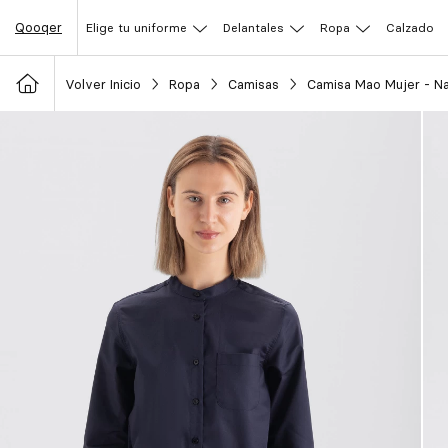
Qooqer
Elige tu uniforme
Delantales
Ropa
Calzado
Volver Inicio
Ropa
Camisas
Camisa Mao Mujer - N