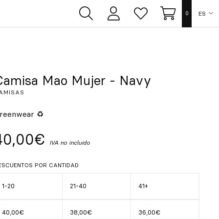
ES
0
Área
Lista
Carrito
de
de
usuarios
deseos
EN
FR
Camisa Mao Mujer - Navy
AMISAS
DE
reenwear ♻
IT
40,00€
IVA no incluido
PT
ESCUENTOS POR CANTIDAD
1-20
21-40
41+
40,00€
38,00€
36,00€