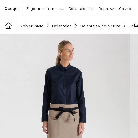
Qooqer
Elige tu uniforme
Delantales
Ropa
Calzado
Volver Inicio
Delantales
Delantales de cintura
Dela