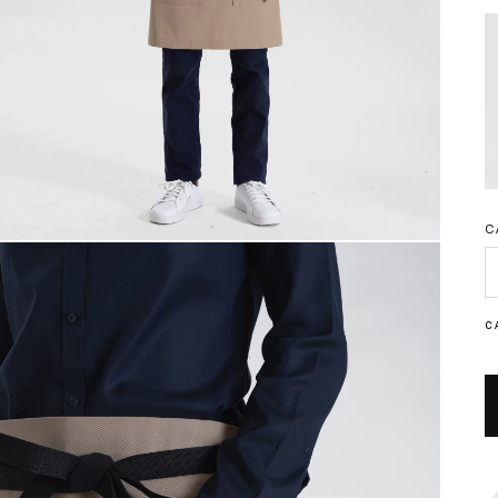
C
C
C