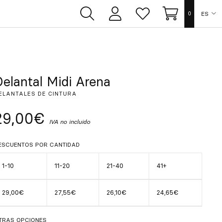
ES
0
Área
Lista
Carrito
de
de
usuarios
deseos
EN
FR
Delantal Midi Arena
ELANTALES DE CINTURA
DE
29,00€
IVA no incluido
IT
ESCUENTOS POR CANTIDAD
PT
1-10
11-20
21-40
41+
29,00€
27,55€
26,10€
24,65€
TRAS OPCIONES