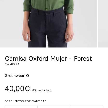
Inspírate
Buscar
ES
EN
FR
DE
IT
PT
Camisa Oxford Mujer - Forest
CAMISAS
Greenwear ♻
40,00€
IVA no incluido
DESCUENTOS POR CANTIDAD