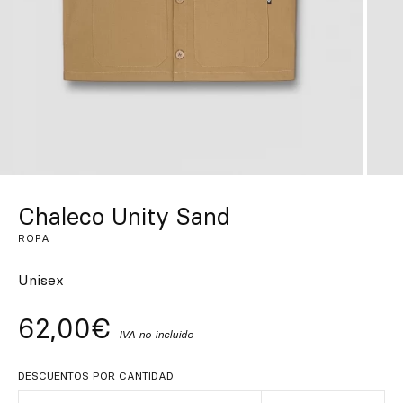
Inspírate
Buscar
ES
EN
FR
DE
IT
PT
Chaleco Unity Sand
ROPA
Unisex
62,00€
IVA no incluido
DESCUENTOS POR CANTIDAD