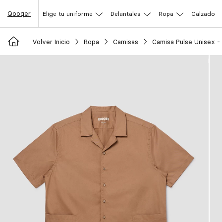
Qooqer
Elige tu uniforme
Delantales
Ropa
Calzado
Volver Inicio
Ropa
Camisas
Camisa Pulse Unisex -