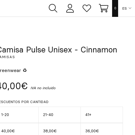
ES
0
Área
Lista
Carrito
de
de
usuarios
deseos
EN
FR
Camisa Pulse Unisex - Cinnamon
AMISAS
DE
reenwear ♻
IT
40,00€
IVA no incluido
PT
ESCUENTOS POR CANTIDAD
1-20
21-40
41+
40,00€
38,00€
36,00€